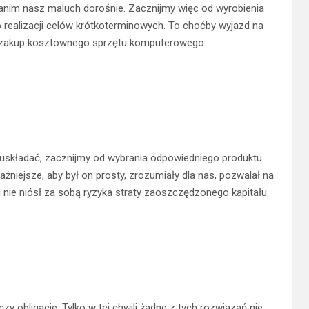
anim nasz maluch dorośnie. Zacznijmy więc od wyrobienia
 realizacji celów krótkoterminowych. To choćby wyjazd na
y zakup kosztownego sprzętu komputerowego.
 uskładać, zacznijmy od wybrania odpowiedniego produktu
niejsze, aby był on prosty, zrozumiały dla nas, pozwalał na
nie niósł za sobą ryzyka straty zaoszczędzonego kapitału.
y obligacje. Tylko w tej chwili żadne z tych rozwiązań nie