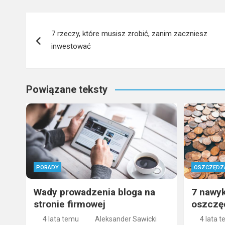
Nawigacja
7 rzeczy, które musisz zrobić, zanim zaczniesz
wpisu
inwestować
Powiązane teksty
PORADY
OSZCZĘDZ
Wady prowadzenia bloga na
7 nawyk
stronie firmowej
oszczę
4 lata temu
Aleksander Sawicki
4 lata 