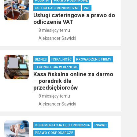
PODATKI
PRAWO PODATKOWE
USŁUGI GASTRONOMICZNE
VAT
Usługi cateringowe a prawo do
odliczenia VAT
8 miesięcy temu
Aleksander Sawicki
BIZNES
FISKALNOŚĆ
PROWADZENIE FIRMY
TECHNOLOGIA W BIZNESIE
Kasa fiskalna online za darmo
– poradnik dla
przedsiębiorców
8 miesięcy temu
Aleksander Sawicki
DOKUMENTACJA ELEKTRONICZNA
PRAWO
PRAWO GOSPODARCZE