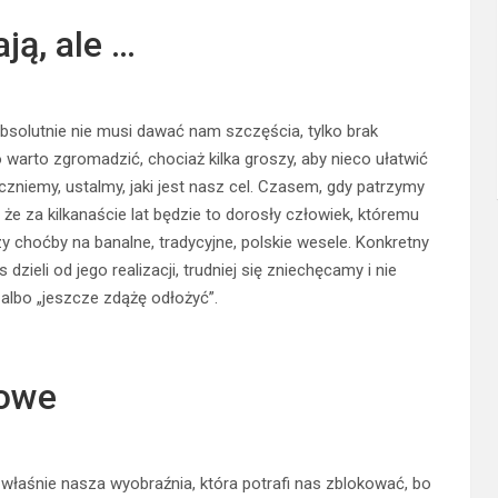
ją, ale …
 absolutnie nie musi dawać nam szczęścia, tylko brak
 warto zgromadzić, chociaż kilka groszy, aby nieco ułatwić
niemy, ustalmy, jaki jest nasz cel. Czasem, gdy patrzymy
że za kilkanaście lat będzie to dorosły człowiek, któremu
y choćby na banalne, tradycyjne, polskie wesele. Konkretny
zieli od jego realizacji, trudniej się zniechęcamy i nie
lbo „jeszcze zdążę odłożyć”.
nowe
aśnie nasza wyobraźnia, która potrafi nas zblokować, bo