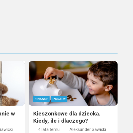
FINANSE
PORADY
anie w
Kieszonkowe dla dziecka.
Kiedy, ile i dlaczego?
Sawicki
4 lata temu
Aleksander Sawicki