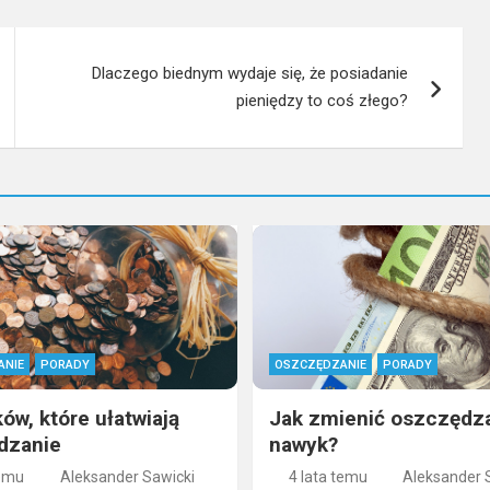
Dlaczego biednym wydaje się, że posiadanie
pieniędzy to coś złego?
ANIE
PORADY
OSZCZĘDZANIE
PORADY
ów, które ułatwiają
Jak zmienić oszczędz
dzanie
nawyk?
temu
Aleksander Sawicki
4 lata temu
Aleksander 