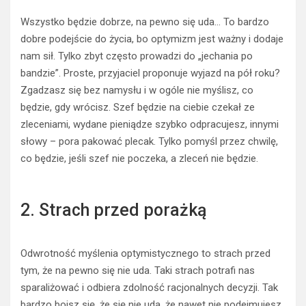
Wszystko będzie dobrze, na pewno się uda… To bardzo
dobre podejście do życia, bo optymizm jest ważny i dodaje
nam sił. Tylko zbyt często prowadzi do „jechania po
bandzie”. Proste, przyjaciel proponuje wyjazd na pół roku?
Zgadzasz się bez namysłu i w ogóle nie myślisz, co
będzie, gdy wrócisz. Szef będzie na ciebie czekał ze
zleceniami, wydane pieniądze szybko odpracujesz, innymi
słowy – pora pakować plecak. Tylko pomyśl przez chwilę,
co będzie, jeśli szef nie poczeka, a zleceń nie będzie.
2. Strach przed porażką
Odwrotność myślenia optymistycznego to strach przed
tym, że na pewno się nie uda. Taki strach potrafi nas
sparaliżować i odbiera zdolność racjonalnych decyzji. Tak
bardzo boisz się, że się nie uda, że nawet nie podejmujesz