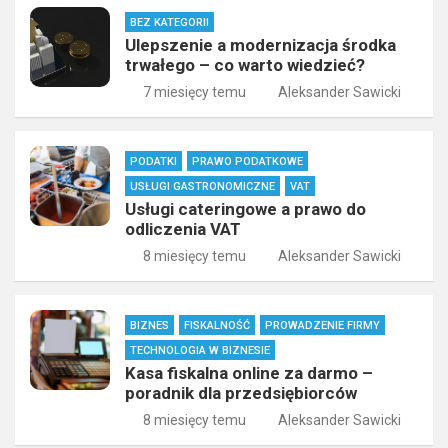
BEZ KATEGORII
Ulepszenie a modernizacja środka
trwałego – co warto wiedzieć?
7 miesięcy temu
Aleksander Sawicki
PODATKI
PRAWO PODATKOWE
USŁUGI GASTRONOMICZNE
VAT
Usługi cateringowe a prawo do
odliczenia VAT
8 miesięcy temu
Aleksander Sawicki
BIZNES
FISKALNOŚĆ
PROWADZENIE FIRMY
TECHNOLOGIA W BIZNESIE
Kasa fiskalna online za darmo –
poradnik dla przedsiębiorców
8 miesięcy temu
Aleksander Sawicki