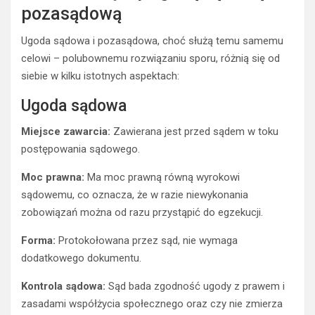
pozasądową
W przypadku ugody sądowej: Ugoda zawarta przed Sądem [nazwa sądu] w
[miejscowość], dnia [data]
Ugoda sądowa i pozasądowa, choć służą temu samemu
celowi – polubownemu rozwiązaniu sporu, różnią się od
siebie w kilku istotnych aspektach:
Ugoda sądowa
Miejsce zawarcia:
Zawierana jest przed sądem w toku
postępowania sądowego.
Moc prawna:
Ma moc prawną równą wyrokowi
sądowemu, co oznacza, że w razie niewykonania
zobowiązań można od razu przystąpić do egzekucji.
Forma:
Protokołowana przez sąd, nie wymaga
dodatkowego dokumentu.
Kontrola sądowa:
Sąd bada zgodność ugody z prawem i
zasadami współżycia społecznego oraz czy nie zmierza