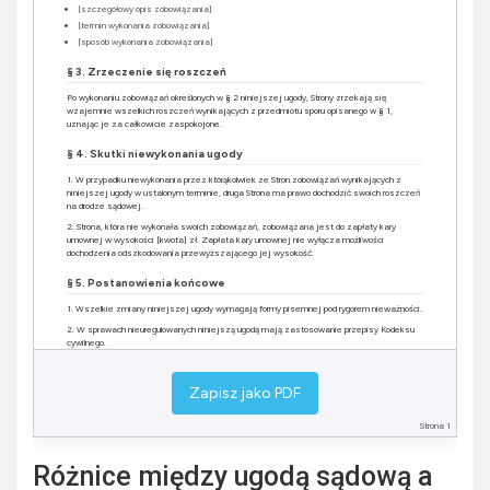
[szczegółowy opis zobowiązania]
[termin wykonania zobowiązania]
[sposób wykonania zobowiązania]
§ 3. Zrzeczenie się roszczeń
Po wykonaniu zobowiązań określonych w § 2 niniejszej ugody, Strony zrzekają się
wzajemnie wszelkich roszczeń wynikających z przedmiotu sporu opisanego w § 1,
uznając je za całkowicie zaspokojone.
§ 4. Skutki niewykonania ugody
1. W przypadku niewykonania przez którąkolwiek ze Stron zobowiązań wynikających z
niniejszej ugody w ustalonym terminie, druga Strona ma prawo dochodzić swoich roszczeń
na drodze sądowej.
2. Strona, która nie wykonała swoich zobowiązań, zobowiązana jest do zapłaty kary
umownej w wysokości [kwota] zł. Zapłata kary umownej nie wyłącza możliwości
dochodzenia odszkodowania przewyższającego jej wysokość.
§ 5. Postanowienia końcowe
1. Wszelkie zmiany niniejszej ugody wymagają formy pisemnej pod rygorem nieważności.
2. W sprawach nieuregulowanych niniejszą ugodą mają zastosowanie przepisy Kodeksu
cywilnego.
3. Ugoda została sporządzona w [liczba] jednobrzmiących egzemplarzach, po [liczba] dla
każdej ze Stron.
Zapisz jako PDF
4. Ugoda wchodzi w życie z dniem jej podpisania przez obie Strony.
Strona 1
Strona 1
Strona 2
[miejsce na podpis]
[miejsce na podpis]
Różnice między ugodą sądową a