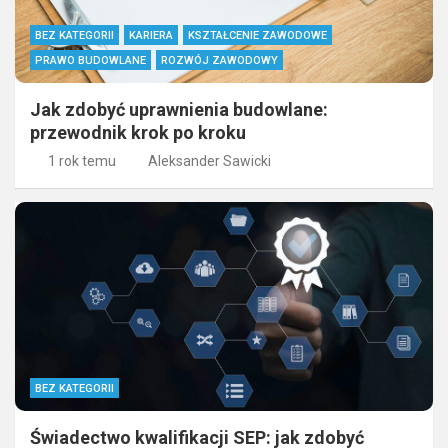
BEZ KATEGORII
KARIERA
KSZTAŁCENIE ZAWODOWE
PRAWO BUDOWLANE
ROZWÓJ ZAWODOWY
Jak zdobyć uprawnienia budowlane:
przewodnik krok po kroku
1 rok temu
Aleksander Sawicki
BEZ KATEGORII
Świadectwo kwalifikacji SEP: jak zdobyć