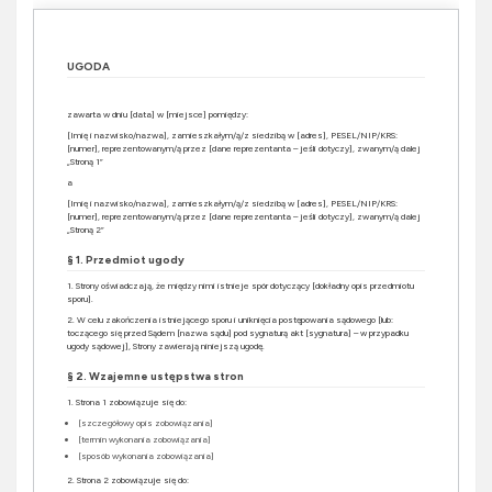
UGODA
zawarta w dniu [data] w [miejsce] pomiędzy:
[Imię i nazwisko/nazwa], zamieszkałym/ą/z siedzibą w [adres], PESEL/NIP/KRS:
[numer], reprezentowanym/ą przez [dane reprezentanta – jeśli dotyczy], zwanym/ą dalej
„Stroną 1”
a
[Imię i nazwisko/nazwa], zamieszkałym/ą/z siedzibą w [adres], PESEL/NIP/KRS:
[numer], reprezentowanym/ą przez [dane reprezentanta – jeśli dotyczy], zwanym/ą dalej
„Stroną 2”
§ 1. Przedmiot ugody
1. Strony oświadczają, że między nimi istnieje spór dotyczący [dokładny opis przedmiotu
sporu].
2. W celu zakończenia istniejącego sporu i uniknięcia postępowania sądowego [lub:
toczącego się przed Sądem [nazwa sądu] pod sygnaturą akt [sygnatura] – w przypadku
ugody sądowej], Strony zawierają niniejszą ugodę.
§ 2. Wzajemne ustępstwa stron
1. Strona 1 zobowiązuje się do:
[szczegółowy opis zobowiązania]
[termin wykonania zobowiązania]
[sposób wykonania zobowiązania]
2. Strona 2 zobowiązuje się do: