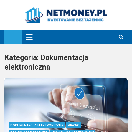
Skip
to
content
NetMoney.pl
Oszczędzanie pieniędzy, porady finansowe
Kategoria:
Dokumentacja
elektroniczna
DOKUMENTACJA ELEKTRONICZNA
PRAWO