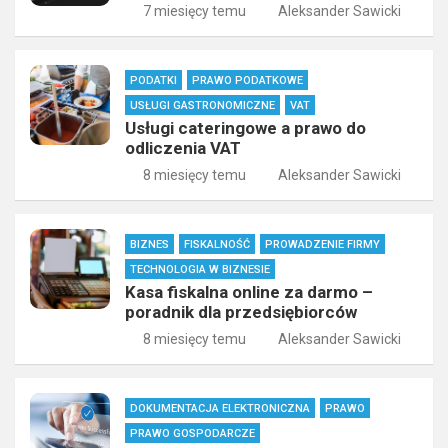
7 miesięcy temu
Aleksander Sawicki
PODATKI
PRAWO PODATKOWE
USŁUGI GASTRONOMICZNE
VAT
Usługi cateringowe a prawo do
odliczenia VAT
8 miesięcy temu
Aleksander Sawicki
BIZNES
FISKALNOŚĆ
PROWADZENIE FIRMY
TECHNOLOGIA W BIZNESIE
Kasa fiskalna online za darmo –
poradnik dla przedsiębiorców
8 miesięcy temu
Aleksander Sawicki
DOKUMENTACJA ELEKTRONICZNA
PRAWO
PRAWO GOSPODARCZE