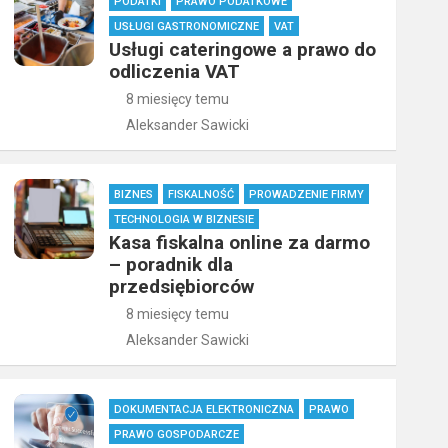
PODATKI
PRAWO PODATKOWE
USŁUGI GASTRONOMICZNE
VAT
Usługi cateringowe a prawo do
odliczenia VAT
8 miesięcy temu
Aleksander Sawicki
BIZNES
FISKALNOŚĆ
PROWADZENIE FIRMY
TECHNOLOGIA W BIZNESIE
Kasa fiskalna online za darmo
– poradnik dla
przedsiębiorców
8 miesięcy temu
Aleksander Sawicki
DOKUMENTACJA ELEKTRONICZNA
PRAWO
PRAWO GOSPODARCZE