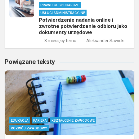
PRAWO GOSPODARCZE
USŁUGI ADMINISTRACYJNE
Potwierdzenie nadania online i
zwrotne potwierdzenie odbioru jako
dokumenty urzędowe
8 miesięcy temu
Aleksander Sawicki
Powiązane teksty
EDUKACJA
KARIERA
KSZTAŁCENIE ZAWODOWE
ROZWÓJ ZAWODOWY