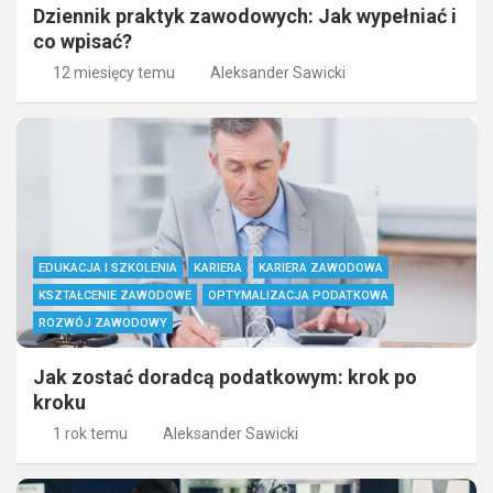
Dziennik praktyk zawodowych: Jak wypełniać i
co wpisać?
12 miesięcy temu
Aleksander Sawicki
EDUKACJA I SZKOLENIA
KARIERA
KARIERA ZAWODOWA
KSZTAŁCENIE ZAWODOWE
OPTYMALIZACJA PODATKOWA
ROZWÓJ ZAWODOWY
Jak zostać doradcą podatkowym: krok po
kroku
1 rok temu
Aleksander Sawicki