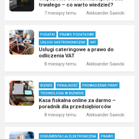
trwałego – co warto wiedzieć?
7 miesięcy temu
Aleksander Sawicki
PODATKI
PRAWO PODATKOWE
USŁUGI GASTRONOMICZNE
VAT
Usługi cateringowe a prawo do
odliczenia VAT
8 miesięcy temu
Aleksander Sawicki
BIZNES
FISKALNOŚĆ
PROWADZENIE FIRMY
TECHNOLOGIA W BIZNESIE
Kasa fiskalna online za darmo –
poradnik dla przedsiębiorców
8 miesięcy temu
Aleksander Sawicki
DOKUMENTACJA ELEKTRONICZNA
PRAWO