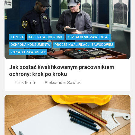
KARIERA
KARIERA W OCHRONIE
KSZTAŁCENIE ZAWODOWE
OCHRONA KONSUMENTA
PROCES KWALIFIKACJI ZAWODOWEJ
ROZWÓJ ZAWODOWY
Jak zostać kwalifikowanym pracownikiem
ochrony: krok po kroku
1 rok temu
Aleksander Sawicki